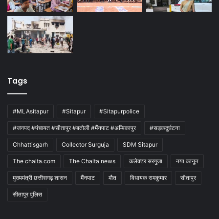
Tags
#MLAsitapur
#Sitapur
#Sitapurpolice
#जनपद #पंचायत #सीतापुर #बतौली #मैंनपाट #अम्बिकापुर
#सड़कदुर्घटना
Chhattisgarh
Collector Surguja
SDM Sitapur
The chalta.com
The Chalta news
कलेक्टर सरगुजा
नया कानून
मुख्यमंत्री छत्तीसगढ़ शासन
मैंनपाट
मौत
विधायक रामकुमार
सीतापुर
सीतापुर पुलिस