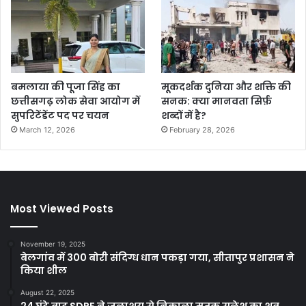
बमलाया की पूजा सिंह का
मूकदर्शक दुनिया और शक्ति की
छत्तीसगढ़ लोक सेवा आयोग में
सनक: क्या मानवता सिर्फ़
सुपरिटेंडेंट पद पर चयन
शब्दों में है?
March 12, 2026
February 28, 2026
Most Viewed Posts
November 19, 2025
बेलगांव में 300 बोरी संदिग्ध धान पकड़ा गया, सीतापुर प्रशासन ने
किया शील
August 22, 2025
24 घंटे बाद SDRF ने जलाशय से निकाला मृतक सुलेश का शव