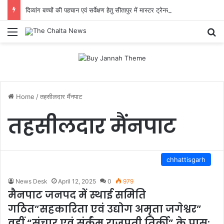
दिव्यांग बच्चों की पहचान एवं सर्वेक्षण हेतु सीतापुर में मास्टर ट्रेनर प्रशिक्षण आयोजित
Menu
Se
Home
/
तहसीलदार मैंनपाट
तहसीलदार मैंनपाट
chhattisgarh
News Desk
April 12, 2025
0
979
मैनपाट जनपद में स्थाई समिति
गठित”सहकारिता एवं उद्योग अमृता जगेश्वर”
वहीं “संचार एवं संर्कंम राजपती तिर्की” के पास: