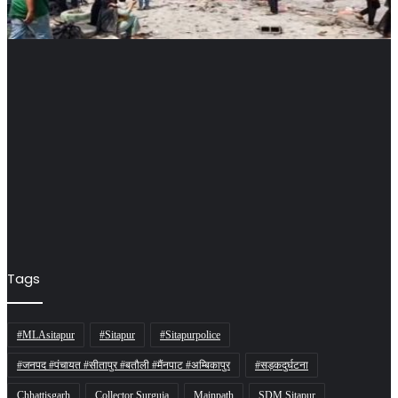
Tags
#MLAsitapur
#Sitapur
#Sitapurpolice
#जनपद #पंचायत #सीतापुर #बतौली #मैंनपाट #अम्बिकापुर
#सड़कदुर्घटना
Chhattisgarh
Collector Surguja
Mainpath
SDM Sitapur