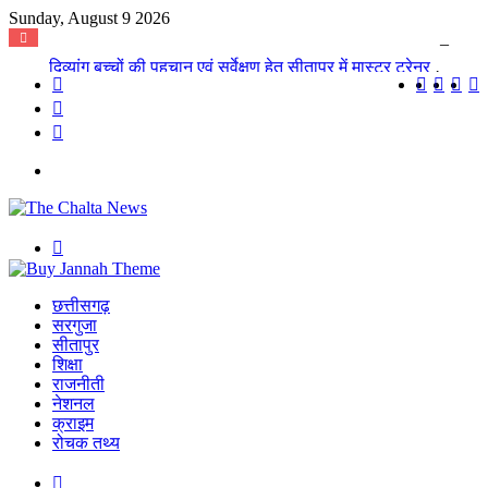
Sunday, August 9 2026
दिव्यांग बच्चों की पहचान एवं सर्वेक्षण हेतु सीतापुर में मास्टर ट्रेनर प्रशिक्षण आयोजित
Log
Instagra
YouT
X
F
In
Random
Article
Sidebar
Menu
Search
for
छत्तीसगढ़
सरगुजा
सीतापुर
शिक्षा
राजनीती
नेशनल
क्राइम
रोचक तथ्य
Random