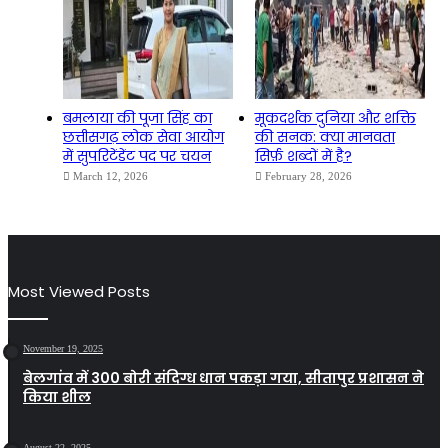
बमलाया की पूजा सिंह का
मूकदर्शक दुनिया और शक्ति
छत्तीसगढ़ लोक सेवा आयोग
की सनक: क्या मानवता
में सुपरिटेंडेंट पद पर चयन
सिर्फ़ शब्दों में है?
March 12, 2026
February 28, 2026
Most Viewed Posts
November 19, 2025
बेलगांव में 300 बोरी संदिग्ध धान पकड़ा गया, सीतापुर प्रशासन ने
किया शील
August 22, 2025