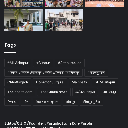
Tags
#MLAsitapur
#Sitapur
#Sitapurpolice
#जनपद #पंचायत #सीतापुर #बतौली #मैंनपाट #अम्बिकापुर
#सड़कदुर्घटना
Chhattisgarh
Collector Surguja
Mainpath
SDM Sitapur
The chalta.com
The Chalta news
कलेक्टर सरगुजा
नया कानून
मैंनपाट
मौत
विधायक रामकुमार
सीतापुर
सीतापुर पुलिस
Editor/C.E.O./Founder : Purushottam Raje Purohit
Contact Number : +917999217117