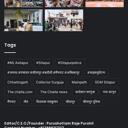
Tags
#MLAsitapur
#Sitapur
#Sitapurpolice
#जनपद #पंचायत #सीतापुर #बतौली #मैंनपाट #अम्बिकापुर
#सड़कदुर्घटना
Chhattisgarh
Collector Surguja
Mainpath
SDM Sitapur
The chalta.com
The Chalta news
कलेक्टर सरगुजा
नया कानून
मैंनपाट
मौत
विधायक रामकुमार
सीतापुर
सीतापुर पुलिस
Editor/C.E.O./Founder : Purushottam Raje Purohit
Contact Number : +917999217117