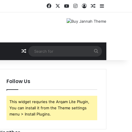
Facebook
X
YouTube
Instagram
Log In
Random Article
Sidebar
Random Article
Search
for
Follow Us
This widget requries the Arqam Lite Plugin,
You can install it from the Theme settings
menu > Install Plugins.