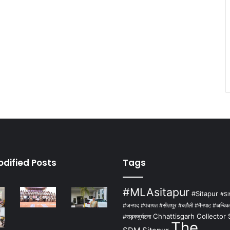
odified Posts
Tags
#MLAsitapur
#Sitapur
#Si
#जनपद #पंचायत #सीतापुर #बतौली #मैंनपाट #अम्बिका
Chhattisgarh
Collector 
#सड़कदुर्घटना
The