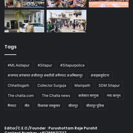
Tags
#MLAsitapur
#Sitapur
#Sitapurpolice
#जनपद #पंचायत #सीतापुर #बतौली #मैंनपाट #अम्बिकापुर
#सड़कदुर्घटना
Chhattisgarh
Collector Surguja
Mainpath
SDM Sitapur
The chalta.com
The Chalta news
कलेक्टर सरगुजा
नया कानून
मैंनपाट
मौत
विधायक रामकुमार
सीतापुर
सीतापुर पुलिस
Editor/C.E.O./Founder : Purushottam Raje Purohit
Contact Number : +917999217117