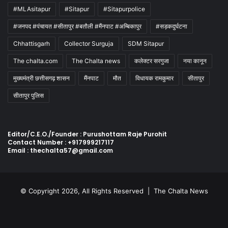
#MLAsitapur
#Sitapur
#Sitapurpolice
#जनपद #पंचायत #सीतापुर #बतौली #मैंनपाट #अम्बिकापुर
#सड़कदुर्घटना
Chhattisgarh
Collector Surguja
SDM Sitapur
The chalta.com
The Chalta news
कलेक्टर सरगुजा
नया कानून
मुख्यमंत्री छत्तीसगढ़ शासन
मैंनपाट
मौत
विधायक रामकुमार
सीतापुर
सीतापुर पुलिस
Editor/C.E.O./Founder : Purushottam Raje Purohit
Contact Number : +917999217117
Email : thechalta57@gmail.com
© Copyright 2026, All Rights Reserved |
The Chalta News
Facebook
X
YouTube
Instagram