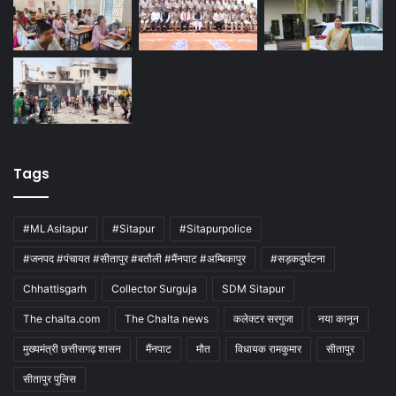
Tags
#MLAsitapur
#Sitapur
#Sitapurpolice
#जनपद #पंचायत #सीतापुर #बतौली #मैंनपाट #अम्बिकापुर
#सड़कदुर्घटना
Chhattisgarh
Collector Surguja
SDM Sitapur
The chalta.com
The Chalta news
कलेक्टर सरगुजा
नया कानून
मुख्यमंत्री छत्तीसगढ़ शासन
मैंनपाट
मौत
विधायक रामकुमार
सीतापुर
सीतापुर पुलिस